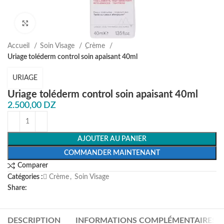
Agrandir
Accueil
Soin Visage
ِCrème
Uriage toléderm control soin apaisant 40ml
URIAGE
Uriage toléderm control soin apaisant 40ml
2.500,00
DZ
AJOUTER AU PANIER
COMMANDER MAINTENANT
Comparer
Catégories :
ِCrème
,
Soin Visage
Share:
DESCRIPTION
INFORMATIONS COMPLÉMENTAIRES