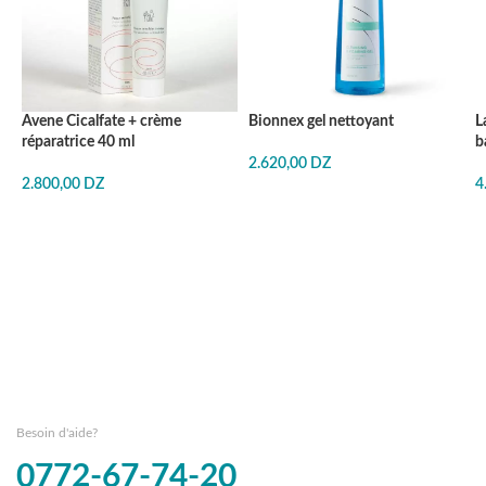
Avene Cicalfate + crème
Bionnex gel nettoyant
L
réparatrice 40 ml
b
2.620,00
DZ
2.800,00
DZ
4
Besoin d'aide?
0772-67-74-20