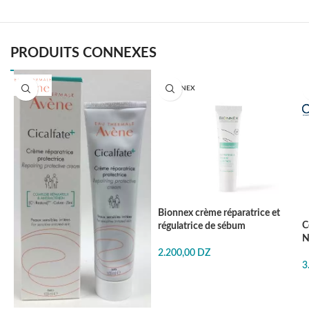
PRODUITS CONNEXES
BIONNEX
Bionnex crème réparatrice et
C
régulatrice de sébum
N
2.200,00
DZ
3