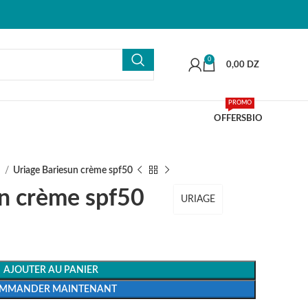
0
0,00
DZ
PROMO
OFFERS
BIO
l
Uriage Bariesun crème spf50
un crème spf50
URIAGE
AJOUTER AU PANIER
MMANDER MAINTENANT