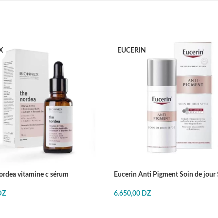
X
EUCERIN
ordea vitamine c sérum
Eucerin Anti Pigment Soin de jour
DZ
6.650,00
DZ
E
J'ACHÈTE