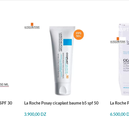
EN RUP
 SPF 30
La Roche Posay cicaplast baume b5 spf 50
La Roche 
3.900,00
DZ
6.500,00
J'ACHÈTE
J'ACHÈT