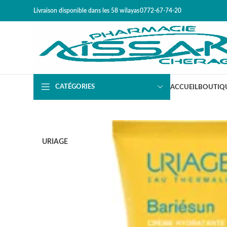
Livraison disponible dans les 58 wilayas​
0772-67-74-20
CATÉGORIES
ACCUEIL
BOUTIQ
URIAGE