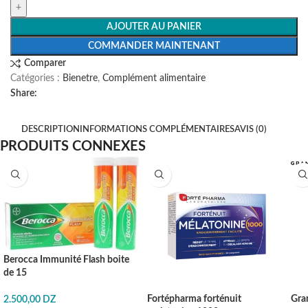
AJOUTER AU PANIER
COMMANDER MAINTENANT
Comparer
Catégories :
Bienetre
,
Complément alimentaire
Share:
DESCRIPTION
INFORMATIONS COMPLÉMENTAIRES
AVIS (0)
PRODUITS CONNEXES
Berocca Immunité Flash boite
de 15
Fortépharma forténuit
Gra
2.500,00
DZ