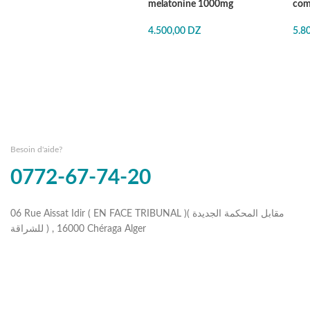
melatonine 1000mg
com
4.500,00
DZ
5.8
Besoin d'aide?
0772-67-74-20
06 Rue Aissat Idir ( EN FACE TRIBUNAL )( مقابل المحكمة الجديدة
للشراقة ) , 16000 Chéraga Alger