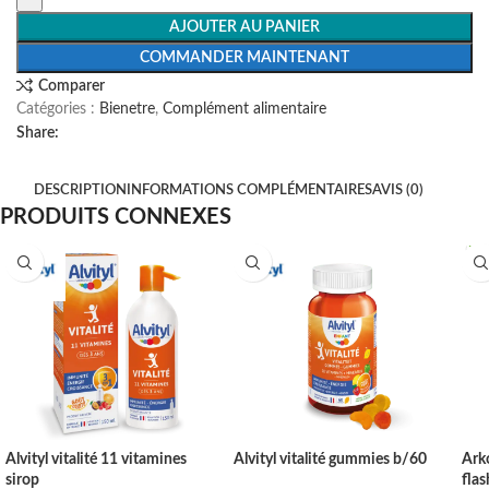
AJOUTER AU PANIER
COMMANDER MAINTENANT
Comparer
Catégories :
Bienetre
,
Complément alimentaire
Share:
DESCRIPTION
INFORMATIONS COMPLÉMENTAIRES
AVIS (0)
PRODUITS CONNEXES
Alvityl vitalité 11 vitamines
Alvityl vitalité gummies b/60
Ark
sirop
flas