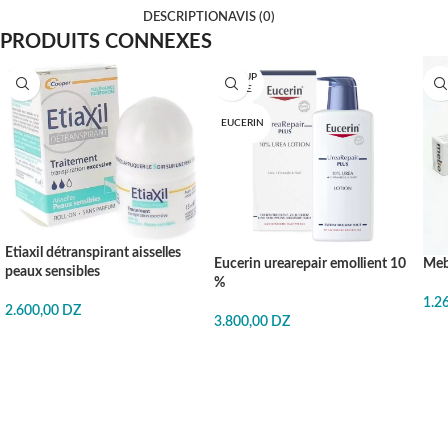
DESCRIPTION
AVIS (0)
PRODUITS CONNEXES
EN RUP
TURE
EUCERIN
Etiaxil détranspirant aisselles
Eucerin urearepair emollient 10
Meb
peaux sensibles
%
1.2
2.600,00
DZ
3.800,00
DZ