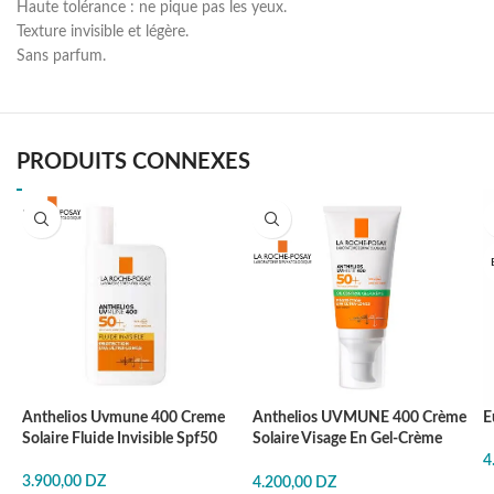
Haute tolérance : ne pique pas les yeux.
Texture invisible et légère.
Sans parfum.
PRODUITS CONNEXES
EN RUPTURE
Anthelios Uvmune 400 Creme
Anthelios UVMUNE 400 Crème
E
Solaire Fluide Invisible Spf50
Solaire Visage En Gel-Crème
Sans Parfum
4
3.900,00
DZ
4.200,00
DZ