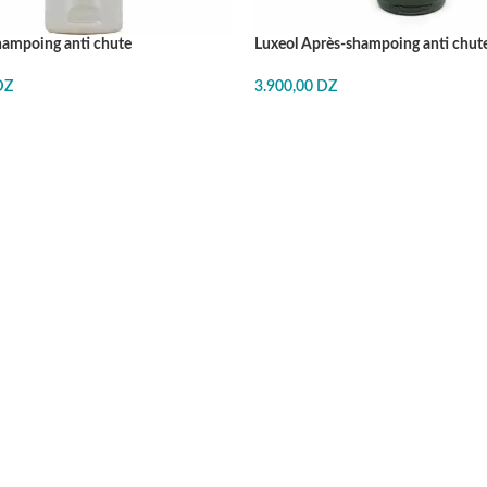
hampoing anti chute
Luxeol Après-shampoing anti chut
DZ
3.900,00
DZ
E
J'ACHÈTE