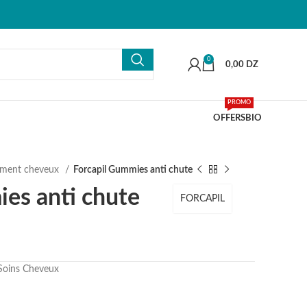
0
0,00
DZ
PROMO
OFFERS
BIO
ment cheveux
Forcapil Gummies anti chute
es anti chute
FORCAPIL
Soins Cheveux