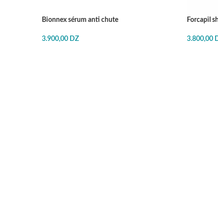
Bionnex sérum anti chute
Forcapil s
3.900,00
DZ
3.800,00
J'ACHÈTE
J'ACHÈT