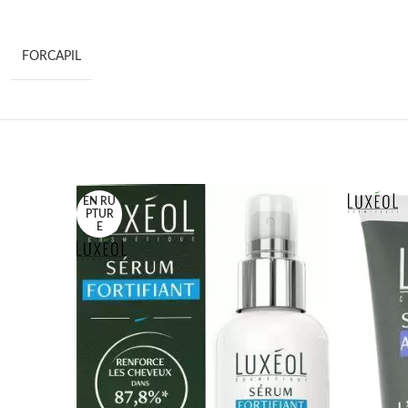
FORCAPIL
EN RU
PTUR
E