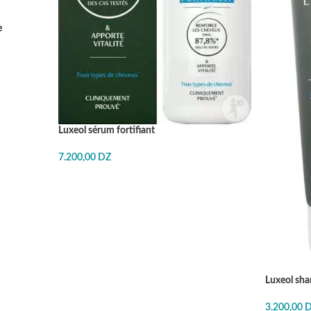
e
Luxeol sérum fortifiant
7.200,00
DZ
J'ACHÈTE
Luxeol sha
3.200,00