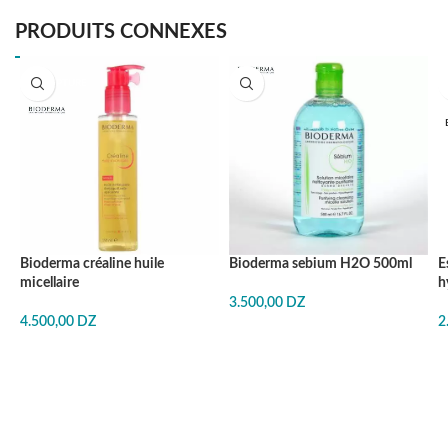
PRODUITS CONNEXES
EN RUPTURE
Bioderma créaline huile
Bioderma sebium H2O 500ml
E
micellaire
h
3.500,00
DZ
4.500,00
DZ
2