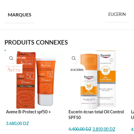
MARQUES
EUCERIN
PRODUITS CONNEXES
EN RUPTURE
-13%
EUCERIN
Avene B-Protect spf50 +
Eucerin écran total Oil Control
L
SPF50
U
P
3.680,00
DZ
4.400,00
DZ
3.850,00
DZ
4