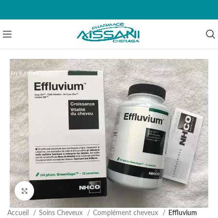
EN RUPTURE
Agrandir
Accueil
Soins Cheveux
Complément cheveux
Effluvium