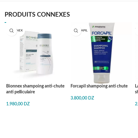
PRODUITS CONNEXES
BIONNEX
FORCAPIL
Bionnex shampoing anti-chute
Forcapil shampoing anti chute
L
anti pelliculaire
s
3.800,00
DZ
1.980,00
DZ
2