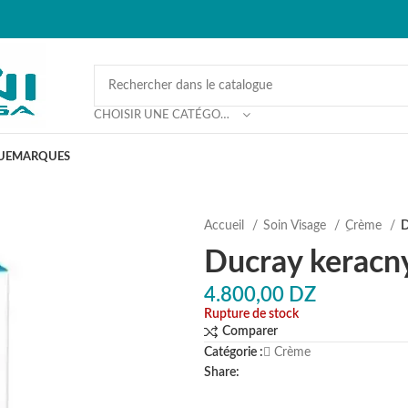
CHOISIR UNE CATÉGORIE
UE
MARQUES
Accueil
Soin Visage
ِCrème
D
Ducray keracn
4.800,00
DZ
Rupture de stock
Comparer
Catégorie :
ِCrème
Share: