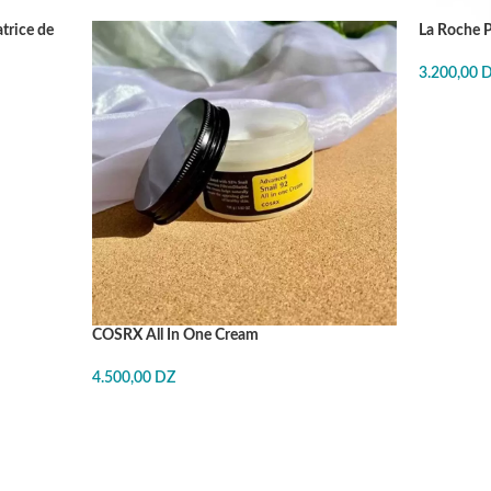
atrice de
La Roche 
3.200,00
J'ACHÈT
COSRX All In One Cream
4.500,00
DZ
J'ACHÈTE