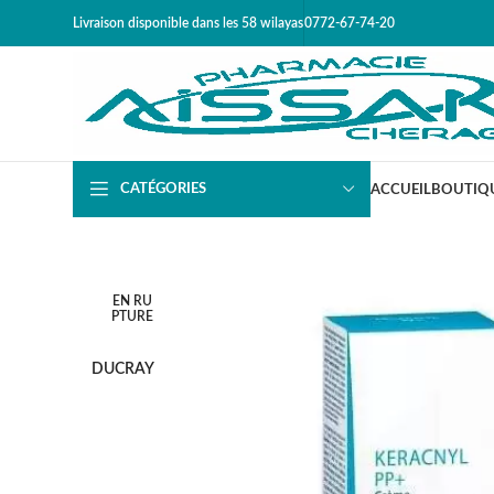
Livraison disponible dans les 58 wilayas​
0772-67-74-20
CATÉGORIES
ACCUEIL
BOUTIQ
EN RU
PTURE
DUCRAY