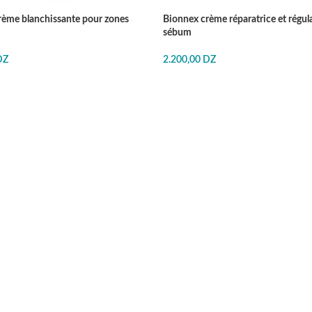
rème blanchissante pour zones
Bionnex crème réparatrice et régul
sébum
DZ
2.200,00
DZ
E
J'ACHÈTE