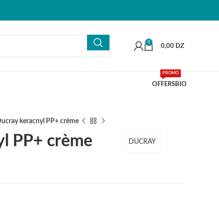
0
0,00
DZ
PROMO
OFFERS
BIO
ucray keracnyl PP+ crème
yl PP+ crème
DUCRAY