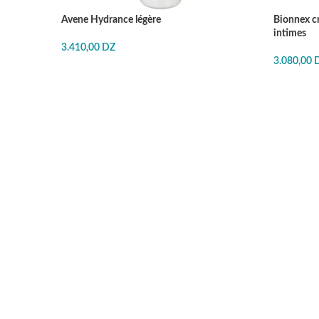
Avene Hydrance légère
Bionnex c
intimes
3.410,00
DZ
3.080,00
J'ACHÈTE
J'ACHÈT