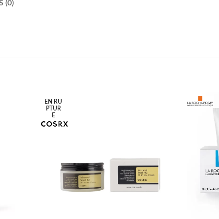
 (0)
EN RU
PTUR
E