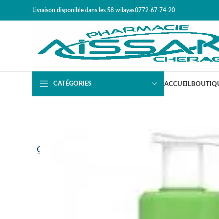
Livraison disponible dans les 58 wilayas​
0772-67-74-20
CATÉGORIES
ACCUEIL
BOUTIQ
EN RU
PTUR
E