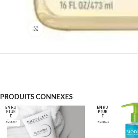
Agrandir
PRODUITS CONNEXES
EN RU
EN RU
PTUR
PTUR
E
E