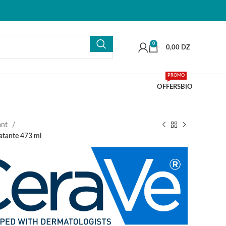
0
0,00
DZ
PROMO
OFFERS
BIO
ant
atante 473 ml