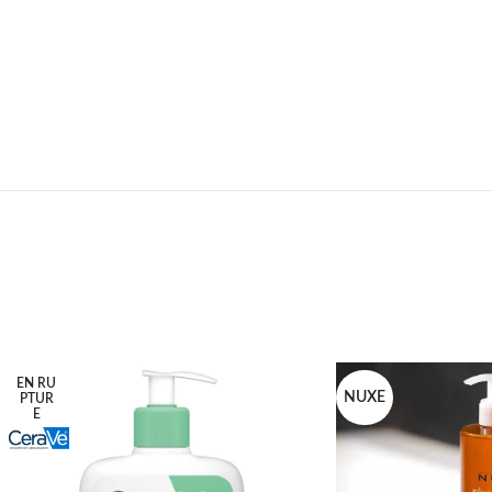
EN RU
NUXE
PTUR
E