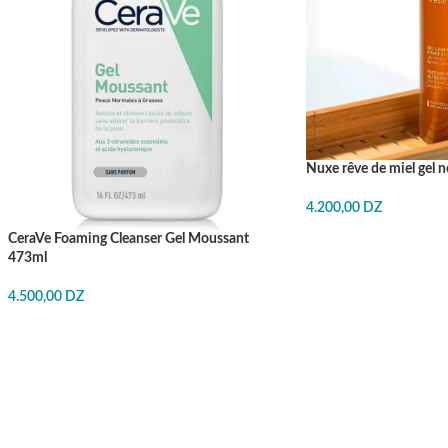
Nuxe rêve de miel gel 
4.200,00
DZ
CeraVe Foaming Cleanser Gel Moussant
J'ACHÈTE
473ml
4.500,00
DZ
J'ACHÈTE