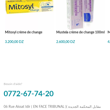
Mitosyl crème de change
Mustela crème de change 100ml
M
3.200,00
DZ
2.600,00
DZ
4
Besoin d'aide?
0772-67-74-20
06 Rue Aissat Idir ( EN FACE TRIBUNAL )( مقابل المحكمة الجديدة