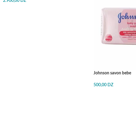
2.900,00
DZ
J'ACHÈTE
Johnson savon bebe
500,00
DZ
J'ACHÈTE