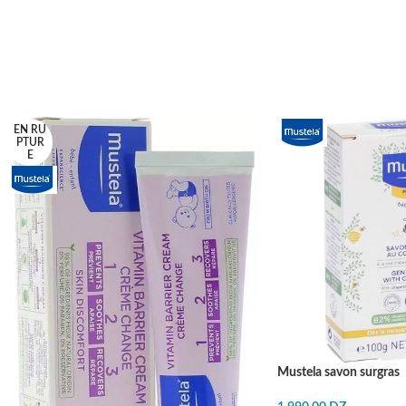
EN RU
PTUR
E
Mustela savon surgras