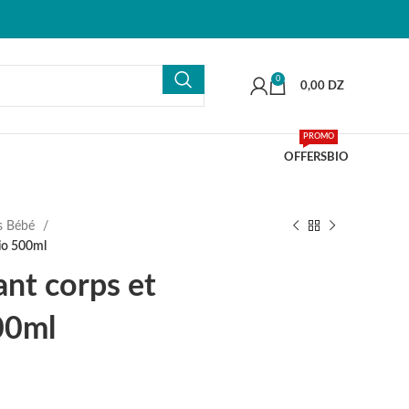
0
0,00
DZ
PROMO
OFFERS
BIO
ns Bébé
bio 500ml
ant corps et
00ml