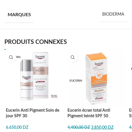
MARQUES
BIODERMA
PRODUITS CONNEXES
EUCERIN
-13%
EN RUPTURE
EUCERIN
Eucerin Anti Pigment Soin de
Eucerin écran total Anti
E
jour SPF 30
Pigment teinté SPF 50
S
6.650,00
DZ
4.400,00
DZ
3.850,00
DZ
4