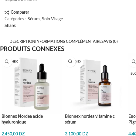
Comparer
Catégories :
Sérum
,
Soin Visage
Share:
DESCRIPTION
INFORMATIONS COMPLÉMENTAIRES
AVIS (0)
PRODUITS CONNEXES
BIONNEX
BIONNEX
-1
EU
Bionnex Nordea acide
Bionnex nordea vitamine c
Euce
hyaluronique
sérum
Pig
2.450,00
DZ
3.100,00
DZ
4.4