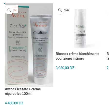
BIONNEX
Bionnex crème blanchissante
B
pour zones intimes
r
3.080,00
DZ
2
Avene Cicalfate + crème
réparatrice 100ml
4.400,00
DZ