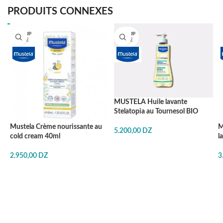
PRODUITS CONNEXES
EN RUP
EN RUP
TURE
TURE
MUSTELA Huile lavante
Stelatopia au Tournesol BIO
Mustela Crème nourissante au
M
5.200,00
DZ
cold cream 40ml
l
2.950,00
DZ
3