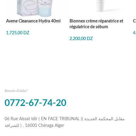
Avene Cleanance Hydra 40ml
Bionnex crème réparatrice et
C
régulatrice de sébum
1.725,00
DZ
4
2.200,00
DZ
Besoin d'aide?
0772-67-74-20
06 Rue Aissat Idir ( EN FACE TRIBUNAL )( مقابل المحكمة الجديدة
للشراقة ) , 16000 Chéraga Alger