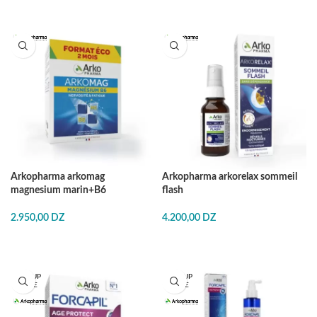
Arkopharma arkomag
Arkopharma arkorelax sommeil
magnesium marin+B6
flash
2.950,00
DZ
4.200,00
DZ
EN RUP
EN RUP
TURE
TURE