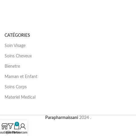
CATÉGORIES
Soin Visage
Soins Cheveux
Bienetre
Maman et Enfant
Soins Corps
Materiel Medical
Parapharmaissani
2024 .
0
outique
Filtres
Panier
Mon compte