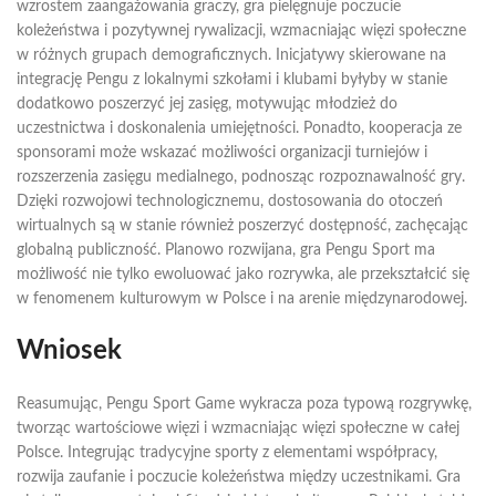
wzrostem zaangażowania graczy, gra pielęgnuje poczucie
koleżeństwa i pozytywnej rywalizacji, wzmacniając więzi społeczne
w różnych grupach demograficznych. Inicjatywy skierowane na
integrację Pengu z lokalnymi szkołami i klubami byłyby w stanie
dodatkowo poszerzyć jej zasięg, motywując młodzież do
uczestnictwa i doskonalenia umiejętności. Ponadto, kooperacja ze
sponsorami może wskazać możliwości organizacji turniejów i
rozszerzenia zasięgu medialnego, podnosząc rozpoznawalność gry.
Dzięki rozwojowi technologicznemu, dostosowania do otoczeń
wirtualnych są w stanie również poszerzyć dostępność, zachęcając
globalną publiczność. Planowo rozwijana, gra Pengu Sport ma
możliwość nie tylko ewoluować jako rozrywka, ale przekształcić się
w fenomenem kulturowym w Polsce i na arenie międzynarodowej.
Wniosek
Reasumując, Pengu Sport Game wykracza poza typową rozgrywkę,
tworząc wartościowe więzi i wzmacniając więzi społeczne w całej
Polsce. Integrując tradycyjne sporty z elementami współpracy,
rozwija zaufanie i poczucie koleżeństwa między uczestnikami. Gra