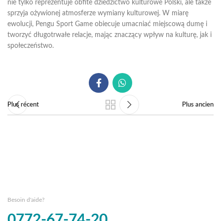
nie tylko reprezentuje obfite dziedzictwo kulturowe Polski, ale także
sprzyja ożywionej atmosferze wymiany kulturowej. W miarę
ewolucji, Pengu Sport Game obiecuje umacniać miejscową dumę i
tworzyć długotrwałe relacje, mając znaczący wpływ na kulturę, jak i
społeczeństwo.
Plus récent
Plus ancien
Besoin d'aide?
0772-67-74-20