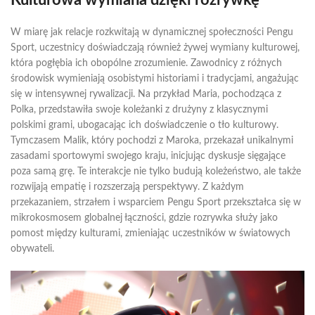
Kulturowa wymiana dzięki rozrywkę
W miarę jak relacje rozkwitają w dynamicznej społeczności Pengu
Sport, uczestnicy doświadczają również żywej wymiany kulturowej,
która pogłębia ich obopólne zrozumienie. Zawodnicy z różnych
środowisk wymieniają osobistymi historiami i tradycjami, angażując
się w intensywnej rywalizacji. Na przykład Maria, pochodząca z
Polka, przedstawiła swoje koleżanki z drużyny z klasycznymi
polskimi grami, ubogacając ich doświadczenie o tło kulturowy.
Tymczasem Malik, który pochodzi z Maroka, przekazał unikalnymi
zasadami sportowymi swojego kraju, inicjując dyskusje sięgające
poza samą grę. Te interakcje nie tylko budują koleżeństwo, ale także
rozwijają empatię i rozszerzają perspektywy. Z każdym
przekazaniem, strzałem i wsparciem Pengu Sport przekształca się w
mikrokosmosem globalnej łączności, gdzie rozrywka służy jako
pomost między kulturami, zmieniając uczestników w światowych
obywateli.