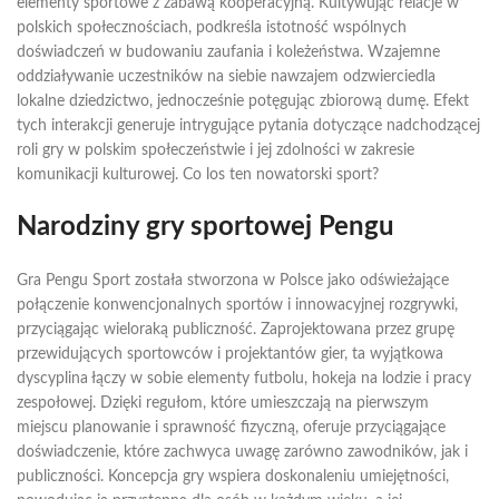
elementy sportowe z zabawą kooperacyjną. Kultywując relacje w
polskich społecznościach, podkreśla istotność wspólnych
doświadczeń w budowaniu zaufania i koleżeństwa. Wzajemne
oddziaływanie uczestników na siebie nawzajem odzwierciedla
lokalne dziedzictwo, jednocześnie potęgując zbiorową dumę. Efekt
tych interakcji generuje intrygujące pytania dotyczące nadchodzącej
roli gry w polskim społeczeństwie i jej zdolności w zakresie
komunikacji kulturowej. Co los ten nowatorski sport?
Narodziny gry sportowej Pengu
Gra Pengu Sport została stworzona w Polsce jako odświeżające
połączenie konwencjonalnych sportów i innowacyjnej rozgrywki,
przyciągając wieloraką publiczność. Zaprojektowana przez grupę
przewidujących sportowców i projektantów gier, ta wyjątkowa
dyscyplina łączy w sobie elementy futbolu, hokeja na lodzie i pracy
zespołowej. Dzięki regułom, które umieszczają na pierwszym
miejscu planowanie i sprawność fizyczną, oferuje przyciągające
doświadczenie, które zachwyca uwagę zarówno zawodników, jak i
publiczności. Koncepcja gry wspiera doskonaleniu umiejętności,