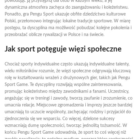
powodując ją przystępną dla osób w każdym wieku, a jej
dynamiczna atmosfera zachęca do zaangażowaniu i koleżeństwu.
Ponadto, gra Pengu Sport ukazuje obfite dziedzictwo kulturowe
Polski, przełomowo integrując lokalne tradycje sportowe. W miarę
postępu, ta dyscyplina ma możliwość pobudzać kolejne pokolenia i
przeobrażać oblicze rywalizacji w Polsce i na świecie.
Jak sport potęguje więzi społeczne
Chociaż sporty indywidualne często ukazują indywidualne talenty,
wielu miłośników rozumie, że więzi społeczne odgrywają kluczową
rolę w kształtowaniu wrażeń z drużynowych gier, takich jak Pengu
Sport Game. Te dyscypliny rozwijają wspólne zainteresowania,
promując koleżeństwo między zawodnikami a fanami. Uczestnicy,
angażując się w treningi i zawody, tworzą zaufanie i zrozumienie, co
umacnia relacje. Miejscowe zgromadzenia i imprezy jeszcze bardziej
umacniają to uczucie wspólnoty, zachęcając rodziny i przyjaciół do
zjednoczenia się we wsparciu. Co więcej, dzielone sukcesy
wzmacniają dumę społeczności, tworząc jednolitą tożsamość. W
końcu Pengu Sport Game udowadnia, że sport to coś więcej niż