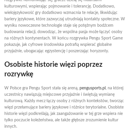
rozgrywki. Komunikując się, gracze dzielą się niuansami
kulturowymi, wspierając pojmowanie i tolerancję. Dodatkowo,
wielojęzykowość gry dodatkowo wzmacnia te relacje, likwidując
bariery językowe, które zazwyczaj utrudniają kontakty społeczne. W
wyniku nowoczesne technologie staje się potężnym bodźcem
budowania relacji, dowodząc, że wspólna pasja może łączyć osoby
na różnych kontynentach. W końcu rozgrywka Pengu Sport Game
pokazuje, jak cyfrowe środowiska potrafią wspierać globalne
przyjaźnie, ubogacając egzystencję i poszerzając horyzonty.
Osobiste historie więzi poprzez
rozrywkę
W Polsce gra Pengu Sport stała się areną,
pengusports.pl
, na której
uczestnicy nawiązują miejscowe przyjaźnie i świętują wymianę
kulturową. Każdy mecz łączy osoby z różnych kontekstów, tworząc
więzi przełamujące bariery językowe i różnice terytorialne. Osobiste
historie więzi podkreślają, jak zaangażowanie w tej grze wspiera nie
tylko poczucie koleżeństwa, ale także głębsze zrozumienie kultur
innych.