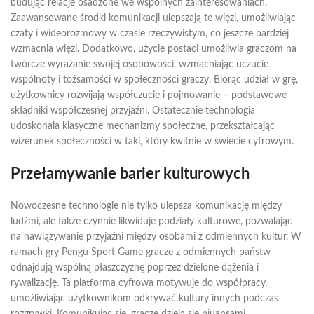
budując relacje osadzone we wspólnych zainteresowaniach.
Zaawansowane środki komunikacji ulepszają te więzi, umożliwiając
czaty i wideorozmowy w czasie rzeczywistym, co jeszcze bardziej
wzmacnia więzi. Dodatkowo, użycie postaci umożliwia graczom na
twórcze wyrażanie swojej osobowości, wzmacniając uczucie
wspólnoty i tożsamości w społeczności graczy. Biorąc udział w grę,
użytkownicy rozwijają współczucie i pojmowanie – podstawowe
składniki współczesnej przyjaźni. Ostatecznie technologia
udoskonala klasyczne mechanizmy społeczne, przekształcając
wizerunek społeczności w taki, który kwitnie w świecie cyfrowym.
Przełamywanie barier kulturowych
Nowoczesne technologie nie tylko ulepsza komunikację między
ludźmi, ale także czynnie likwiduje podziały kulturowe, pozwalając
na nawiązywanie przyjaźni między osobami z odmiennych kultur. W
ramach gry Pengu Sport Game gracze z odmiennych państw
odnajdują wspólną płaszczyznę poprzez dzielone dążenia i
rywalizację. Ta platforma cyfrowa motywuje do współpracy,
umożliwiając użytkownikom odkrywać kultury innych podczas