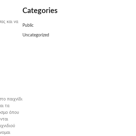
Categories
σας και να
Public
Uncategorized
στο παιχνίδι
αι τα
κόσμο όπου
νται
ιχνιδιού
άνομαι