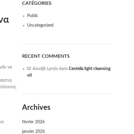
CATÉGORIES
Public
 να
Uncategorized
RECENT COMMENTS
ίδι να
Aoudjit Lynda
dans
Centella light cleansing
oil
ράστια
υπόλοιπα;
Archives
να
février 2026
janvier 2026