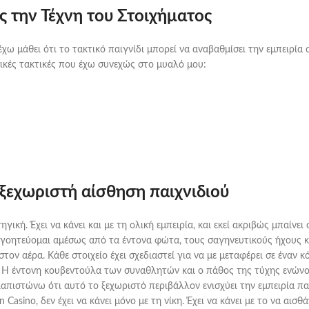
ς την Τέχνη του Στοιχήματος
χω μάθει ότι το τακτικό παιγνίδι μπορεί να αναβαθμίσει την εμπειρία 
σικές τακτικές που έχω συνεχώς στο μυαλό μου:
ξεχωριστή αίσθηση παιχνιδιού
γική. Έχει να κάνει και με τη ολική εμπειρία, και εκεί ακριβώς μπαίνει 
 γοητεύομαι αμέσως από τα έντονα φώτα, τους σαγηνευτικούς ήχους κ
ον αέρα. Κάθε στοιχείο έχει σχεδιαστεί για να με μεταφέρει σε έναν 
ν. Η έντονη κουβεντούλα των συναθλητών και ο πάθος της τύχης ενώνο
απιστώνω ότι αυτό το ξεχωριστό περιβάλλον ενισχύει την εμπειρία πα
Casino, δεν έχει να κάνει μόνο με τη νίκη. Έχει να κάνει με το να αισθ