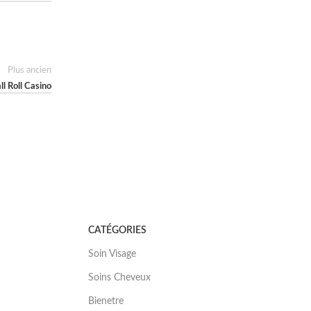
Plus ancien
ll Roll Casino
CATÉGORIES
Soin Visage
Soins Cheveux
Bienetre